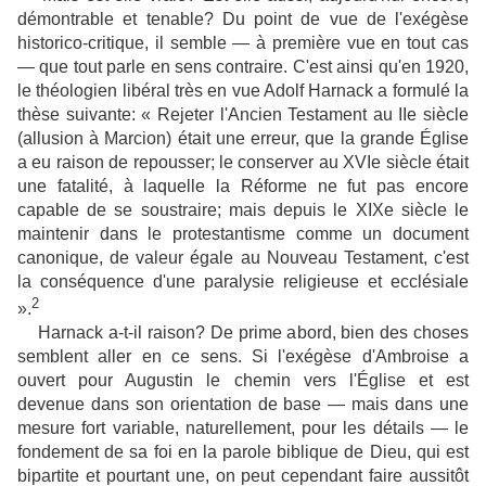
démontrable et tenable? Du point de vue de l'exégèse
historico-critique, il semble — à première vue en tout cas
— que tout parle en sens contraire. C'est ainsi qu'en 1920,
le théologien libéral très en vue Adolf Harnack a formulé la
thèse suivante: « Rejeter l'Ancien Testament au IIe siècle
(allusion à Marcion) était une erreur, que la grande Église
a eu raison de repousser; le conserver au XVIe siècle était
une fatalité, à laquelle la Réforme ne fut pas encore
capable de se soustraire; mais depuis le XIXe siècle le
maintenir dans le protestantisme comme un document
canonique, de valeur égale au Nouveau Testament, c'est
la conséquence d'une paralysie religieuse et ecclésiale
2
».
Harnack a-t-il raison? De prime abord, bien des choses
semblent aller en ce sens. Si l'exégèse d'Ambroise a
ouvert pour Augustin le chemin vers l'Église et est
devenue dans son orientation de base — mais dans une
mesure fort variable, naturellement, pour les détails — le
fondement de sa foi en la parole biblique de Dieu, qui est
bipartite et pourtant une, on peut cependant faire aussitôt