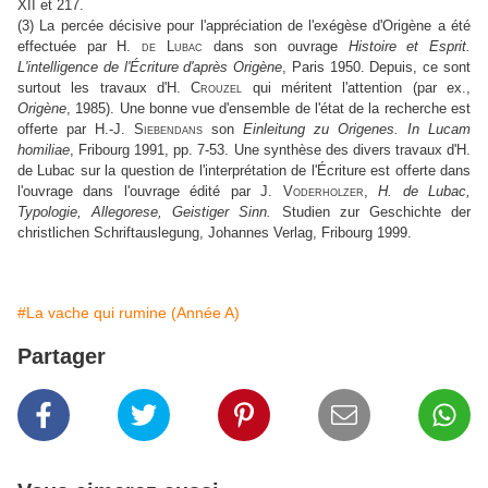
XII et 217.
(3) La percée décisive pour l'appréciation de l'exégèse d'Origène a été
effectuée par
H. de Lubac
dans son ouvrage
Histoire et Esprit.
L'intelligence de l'Écriture d'après Origène
, Paris 1950. Depuis, ce sont
surtout les travaux d'
H. Crouzel
qui méritent l'attention (par ex.,
Origène
, 1985). Une bonne vue d'ensemble de l'état de la recherche est
offerte par
H.-J. Siebendans
son
Einleitung zu Origenes. In Lucam
homiliae
, Fribourg 1991, pp. 7-53. Une synthèse des divers travaux d'H.
de Lubac sur la question de l'interprétation de l'Écriture est offerte dans
l'ouvrage dans l'ouvrage édité par
J. Voderholzer
,
H. de Lubac,
Typologie, Allegorese, Geistiger Sinn.
Studien zur Geschichte der
christlichen Schriftauslegung, Johannes Verlag, Fribourg 1999.
#La vache qui rumine (Année A)
Partager