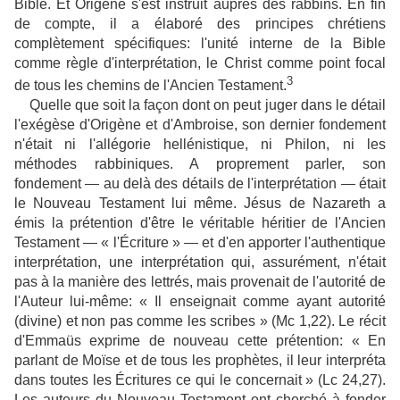
Bible. Et Origène s'est instruit auprès des rabbins. En fin
de compte, il a élaboré des principes chrétiens
complètement spécifiques: l'unité interne de la Bible
comme règle d'interprétation, le Christ comme point focal
3
de tous les chemins de l'Ancien Testament.
Quelle que soit la façon dont on peut juger dans le détail
l'exégèse d'Origène et d'Ambroise, son dernier fondement
n'était ni l'allégorie hellénistique, ni Philon, ni les
méthodes rabbiniques. A proprement parler, son
fondement — au delà des détails de l'interprétation — était
le Nouveau Testament lui même. Jésus de Nazareth a
émis la prétention d'être le véritable héritier de l'Ancien
Testament — « l'Écriture » — et d'en apporter l'authentique
interprétation, une interprétation qui, assurément, n'était
pas à la manière des lettrés, mais provenait de l'autorité de
l'Auteur lui-même: « Il enseignait comme ayant autorité
(divine) et non pas comme les scribes » (Mc 1,22). Le récit
d'Emmaüs exprime de nouveau cette prétention: « En
parlant de Moïse et de tous les prophètes, il leur interpréta
dans toutes les Écritures ce qui le concernait » (Lc 24,27).
Les auteurs du Nouveau Testament ont cherché à fonder