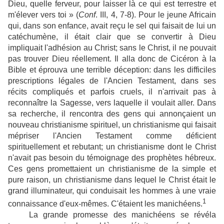
Dieu, quelle ferveur, pour laisser là ce qui est terrestre et
m'élever vers toi » (
Conf
. III, 4, 7-8). Pour le jeune Africain
qui, dans son enfance, avait reçu le sel qui faisait de lui un
catéchumène, il était clair que se convertir à Dieu
impliquait l'adhésion au Christ; sans le Christ, il ne pouvait
pas trouver Dieu réellement. Il alla donc de Cicéron à la
Bible et éprouva une terrible déception: dans les difficiles
prescriptions légales de l'Ancien Testament, dans ses
récits compliqués et parfois cruels, il n'arrivait pas à
reconnaître la Sagesse, vers laquelle il voulait aller. Dans
sa recherche, il rencontra des gens qui annonçaient un
nouveau christianisme spirituel, un christianisme qui faisait
mépriser l'Ancien Testament comme déficient
spirituellement et rebutant; un christianisme dont le Christ
n'avait pas besoin du témoignage des prophètes hébreux.
Ces gens promettaient un christianisme de la simple et
pure raison, un christianisme dans lequel le Christ était le
grand illuminateur, qui conduisait les hommes à une vraie
1
connaissance d'eux-mêmes. C'étaient les manichéens.
La grande promesse des manichéens se révéla