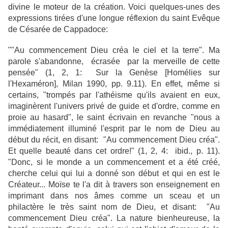
divine le moteur de la création. Voici quelques-unes des
expressions tirées d'une longue réflexion du saint Evêque
de Césarée de Cappadoce:
""Au commencement Dieu créa le ciel et la terre". Ma
parole s'abandonne, écrasée par la merveille de cette
pensée" (1, 2, 1: Sur la Genèse [Homélies sur
l'Hexaméron], Milan 1990, pp. 9.11). En effet, même si
certains, "trompés par l'athéisme qu'ils avaient en eux,
imaginèrent l'univers privé de guide et d'ordre, comme en
proie au hasard", le saint écrivain en revanche "nous a
immédiatement illuminé l'esprit par le nom de Dieu au
début du récit, en disant: "Au commencement Dieu créa".
Et quelle beauté dans cet ordre!" (1, 2, 4: ibid., p. 11).
"Donc, si le monde a un commencement et a été créé,
cherche celui qui lui a donné son début et qui en est le
Créateur... Moïse te l'a dit à travers son enseignement en
imprimant dans nos âmes comme un sceau et un
philactère le très saint nom de Dieu, et disant: "Au
commencement Dieu créa". La nature bienheureuse, la