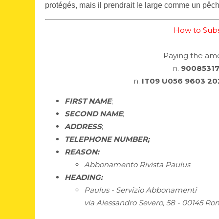
protégés, mais il prendrait le large comme un pê
How to Subs
Paying the am
n.
9008531
n.
IT09 U056 9603 20
FIRST NAME
;
SECOND NAME
;
ADDRESS
;
TELEPHONE NUMBER;
REASON:
Abbonamento Rivista Paulus
HEADING:
Paulus - Servizio Abbonamenti
via Alessandro Severo, 58 - 00145 R