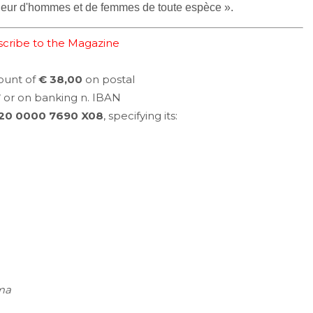
cheur d'hommes et de femmes de toute espèce ».
cribe to the Magazine
ount of
€ 38,00
on postal
7
or on banking n. IBAN
20 0000 7690 X08
, specifying its:
oma