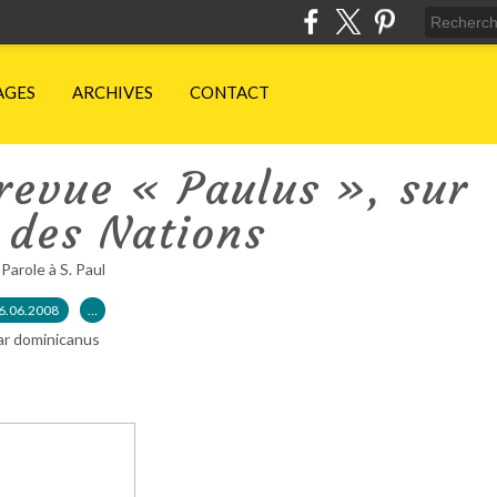
AGES
ARCHIVES
CONTACT
revue « Paulus », sur
 des Nations
 Parole à S. Paul
6.06.2008
…
ar dominicanus