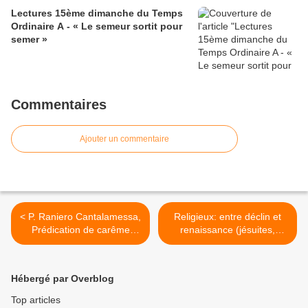
Lectures 15ème dimanche du Temps
Ordinaire A - « Le semeur sortit pour
semer »
Commentaires
Ajouter un commentaire
< P. Raniero Cantalamessa,
Religieux: entre déclin et
Prédication de carême
renaissance (jésuites,
2008 (1)
dominicains, Verbe Incarné)
>
Hébergé par Overblog
Top articles