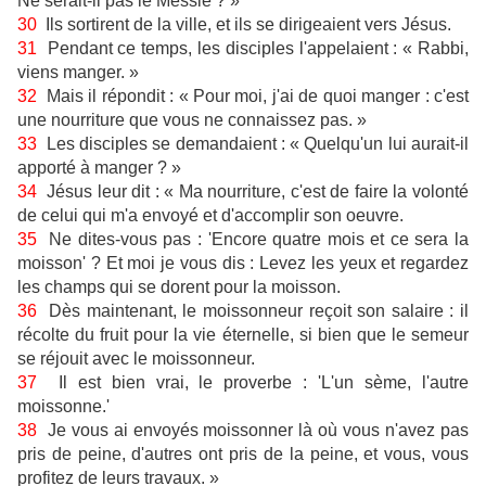
Ne serait-il pas le Messie ? »
30
Ils sortirent de la ville, et ils se dirigeaient vers Jésus.
31
Pendant ce temps, les disciples l'appelaient : « Rabbi,
viens manger. »
32
Mais il répondit : « Pour moi, j'ai de quoi manger : c'est
une nourriture que vous ne connaissez pas. »
33
Les disciples se demandaient : « Quelqu'un lui aurait-il
apporté à manger ? »
34
Jésus leur dit : « Ma nourriture, c'est de faire la volonté
de celui qui m'a envoyé et d'accomplir son oeuvre.
35
Ne dites-vous pas : 'Encore quatre mois et ce sera la
moisson' ? Et moi je vous dis : Levez les yeux et regardez
les champs qui se dorent pour la moisson.
36
Dès maintenant, le moissonneur reçoit son salaire : il
récolte du fruit pour la vie éternelle, si bien que le semeur
se réjouit avec le moissonneur.
37
Il est bien vrai, le proverbe : 'L'un sème, l'autre
moissonne.'
38
Je vous ai envoyés moissonner là où vous n'avez pas
pris de peine, d'autres ont pris de la peine, et vous, vous
profitez de leurs travaux. »