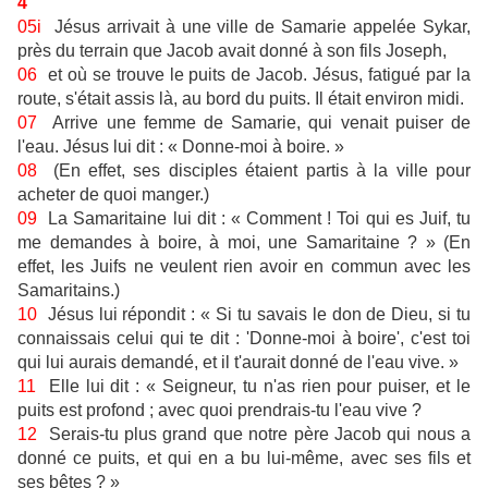
4
05i
Jésus arrivait à une ville de Samarie appelée Sykar,
près du terrain que Jacob avait donné à son fils Joseph,
06
et où se trouve le puits de Jacob. Jésus, fatigué par la
route, s'était assis là, au bord du puits. Il était environ midi.
07
Arrive une femme de Samarie, qui venait puiser de
l'eau. Jésus lui dit : « Donne-moi à boire. »
08
(En effet, ses disciples étaient partis à la ville pour
acheter de quoi manger.)
09
La Samaritaine lui dit : « Comment ! Toi qui es Juif, tu
me demandes à boire, à moi, une Samaritaine ? » (En
effet, les Juifs ne veulent rien avoir en commun avec les
Samaritains.)
10
Jésus lui répondit : « Si tu savais le don de Dieu, si tu
connaissais celui qui te dit : 'Donne-moi à boire', c'est toi
qui lui aurais demandé, et il t'aurait donné de l'eau vive. »
11
Elle lui dit : « Seigneur, tu n'as rien pour puiser, et le
puits est profond ; avec quoi prendrais-tu l'eau vive ?
12
Serais-tu plus grand que notre père Jacob qui nous a
donné ce puits, et qui en a bu lui-même, avec ses fils et
ses bêtes ? »