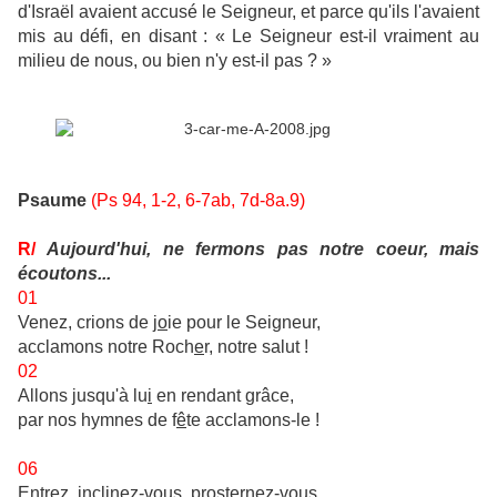
d'Israël avaient accusé le Seigneur, et parce qu'ils l'avaient
mis au défi, en disant : « Le Seigneur est-il vraiment au
milieu de nous, ou bien n'y est-il pas ? »
Psaume
(Ps 94, 1-2, 6-7ab, 7d-8a.9)
R/
Aujourd'hui, ne fermons pas notre coeur, mais
écoutons...
01
Venez, crions de j
o
ie pour le Seigneur,
acclamons notre Roch
e
r, notre salut !
02
Allons jusqu'à lu
i
en rendant grâce,
par nos hymnes de f
ê
te acclamons-le !
06
Entrez, inclinez-vo
u
s, prosternez-vous,