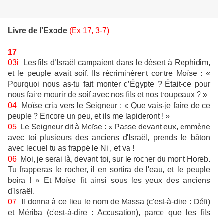
Livre de l'Exode
(Ex 17, 3-7)
17
03i
Les fils d’Israël campaient dans le désert à Rephidim,
et le peuple avait soif. Ils récriminèrent contre Moïse : «
Pourquoi nous as-tu fait monter d’Égypte ? Était-ce pour
nous faire mourir de soif avec nos fils et nos troupeaux ? »
04
Moïse cria vers le Seigneur : « Que vais-je faire de ce
peuple ? Encore un peu, et ils me lapideront ! »
05
Le Seigneur dit à Moïse : « Passe devant eux, emmène
avec toi plusieurs des anciens d'Israël, prends le bâton
avec lequel tu as frappé le Nil, et va !
06
Moi, je serai là, devant toi, sur le rocher du mont Horeb.
Tu frapperas le rocher, il en sortira de l'eau, et le peuple
boira ! » Et Moïse fit ainsi sous les yeux des anciens
d'Israël.
07
Il donna à ce lieu le nom de Massa (c'est-à-dire : Défi)
et Mériba (c'est-à-dire : Accusation), parce que les fils