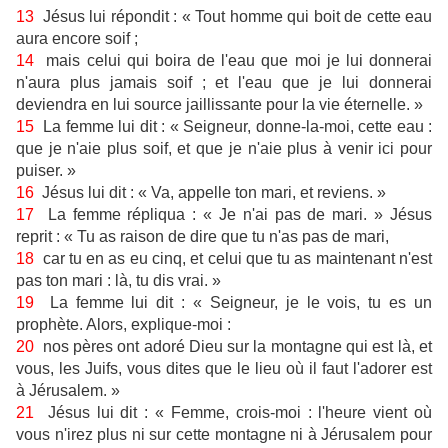
13
Jésus lui répondit : « Tout homme qui boit de cette eau
aura encore soif ;
14
mais celui qui boira de l'eau que moi je lui donnerai
n'aura plus jamais soif ; et l'eau que je lui donnerai
deviendra en lui source jaillissante pour la vie éternelle. »
15
La femme lui dit : « Seigneur, donne-la-moi, cette eau :
que je n'aie plus soif, et que je n'aie plus à venir ici pour
puiser. »
16
Jésus lui dit : « Va, appelle ton mari, et reviens. »
17
La femme répliqua : « Je n'ai pas de mari. » Jésus
reprit : « Tu as raison de dire que tu n'as pas de mari,
18
car tu en as eu cinq, et celui que tu as maintenant n'est
pas ton mari : là, tu dis vrai. »
19
La femme lui dit : « Seigneur, je le vois, tu es un
prophète. Alors, explique-moi :
20
nos pères ont adoré Dieu sur la montagne qui est là, et
vous, les Juifs, vous dites que le lieu où il faut l'adorer est
à Jérusalem. »
21
Jésus lui dit : « Femme, crois-moi : l'heure vient où
vous n'irez plus ni sur cette montagne ni à Jérusalem pour