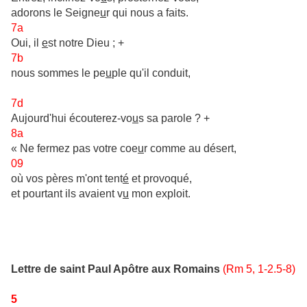
adorons le Seigne
u
r qui nous a faits.
7a
Oui, il
e
st notre Dieu ; +
7b
nous sommes le pe
u
ple qu'il conduit,
7d
Aujourd'hui écouterez-vo
u
s sa parole ? +
8a
« Ne fermez pas votre coe
u
r comme au désert,
09
où vos pères m'ont tent
é
et provoqué,
et pourtant ils avaient v
u
mon exploit.
Lettre de saint Paul Apôtre aux Romains
(Rm 5, 1-2.5-8)
5