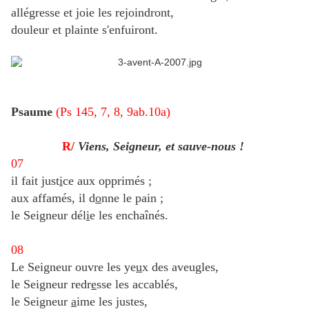
allégresse et joie les rejoindront,
douleur et plainte s'enfuiront.
Psaume
(Ps 145, 7, 8, 9ab.10a)
R/
Viens, Seigneur, et sauve-nous !
07
il fait just
i
ce aux opprimés ;
aux affamés, il d
o
nne le pain ;
le Seigneur dél
i
e les enchaînés.
08
Le Seigneur ouvre les ye
u
x des aveugles,
le Seigneur redr
e
sse les accablés,
le Seigneur
a
ime les justes,