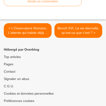
Ajouter un commentaire
< L'Osservatore Romano,
Benoît XVI, La vie éternelle,
L'attente qui habite déjà le
qu'est-ce que c'est ? >
coeur de l'homme (2)
Hébergé par Overblog
Top articles
Pages
Contact
Signaler un abus
C.G.U.
Cookies et données personnelles
Préférences cookies