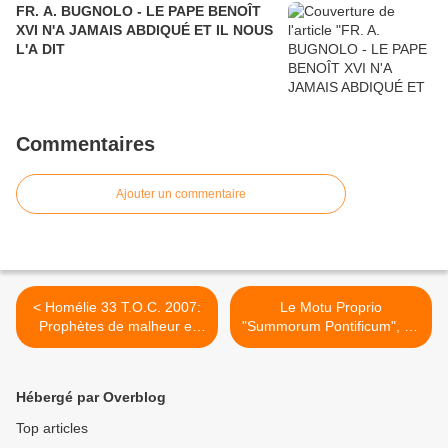
FR. A. BUGNOLO - LE PAPE BENOÎT
XVI N'A JAMAIS ABDIQUÉ ET IL NOUS
L'A DIT
Commentaires
Ajouter un commentaire
< Homélie 33 T.O.C. 2007:
Le Motu Proprio
Prophètes de malheur et
"Summorum Pontificum", un
faux prophètes (Lc 21, 5-
signe pour l'Église tout
19)
entière >
Hébergé par Overblog
Top articles