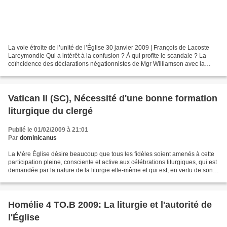
La voie étroite de l’unité de l’Église 30 janvier 2009 | François de Lacoste
Lareymondie Qui a intérêt à la confusion ? À qui profite le scandale ? La
coïncidence des déclarations négationnistes de Mgr Williamson avec la
publication du décret par lequel...
Vatican II (SC), Nécessité d'une bonne formation
liturgique du clergé
Publié le 01/02/2009 à 21:01
Par
dominicanus
La Mère Église désire beaucoup que tous les fidèles soient amenés à cette
participation pleine, consciente et active aux célébrations liturgiques, qui est
demandée par la nature de la liturgie elle-même et qui est, en vertu de son
baptême, un droit et...
Homélie 4 TO.B 2009: La liturgie et l'autorité de
l'Église