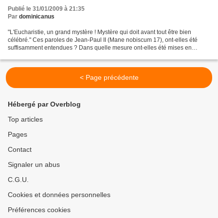
Publié le 31/01/2009 à 21:35
Par
dominicanus
"L'Eucharistie, un grand mystère ! Mystère qui doit avant tout être bien
célébré." Ces paroles de Jean-Paul II (Mane nobiscum 17), ont-elles été
suffisamment entendues ? Dans quelle mesure ont-elles été mises en
pratique ? Il s'agit pourtant d'une priorité...
< Page précédente
Hébergé par Overblog
Top articles
Pages
Contact
Signaler un abus
C.G.U.
Cookies et données personnelles
Préférences cookies