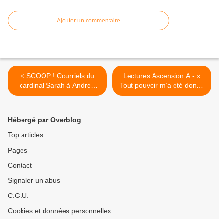
Ajouter un commentaire
< SCOOP ! Courriels du
Lectures Ascension A - «
cardinal Sarah à Andrea
Tout pouvoir m’a été donné
Cionci : « Nous espérons
au ciel et sur la terre » >
que votre livre éclairera les
consciences. »
Hébergé par Overblog
Top articles
Pages
Contact
Signaler un abus
C.G.U.
Cookies et données personnelles