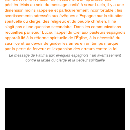
Le message de Fatima aux évêques espagnols : un avertissement
contre la laxité du clergé et la tiédeur spirituelle