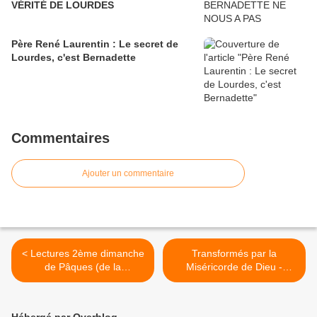
VÉRITÉ DE LOURDES
Père René Laurentin : Le secret de
Lourdes, c'est Bernadette
Commentaires
Ajouter un commentaire
< Lectures 2ème dimanche
Transformés par la
de Pâques (de la
Miséricorde de Dieu -
Miséricorde) A
Homélie 2ème dimanche de
Pâques A (Fête de la Divine
Miséricorde) >