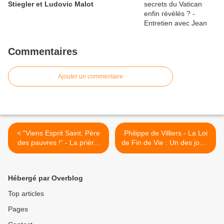
Stiegler et Ludovic Malot
Commentaires
Ajouter un commentaire
< "Viens Esprit Saint, Père
Philippe de Villiers - La Loi
des pauvres !" - La prière,
de Fin de Vie : Un des jours
interprète de l'espérance
les plus tristes de ma vie >
contre toute espérance -
Homélie 7ème dimanche de
Hébergé par Overblog
Pâques C
Top articles
Pages