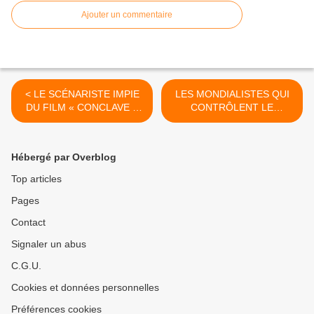
Ajouter un commentaire
< LE SCÉNARISTE IMPIE
LES MONDIALISTES QUI
DU FILM « CONCLAVE »
CONTRÔLENT LE
AFFIRME QUE LE
VATICAN VEULENT QUE
VATICAN ÉTAIT D'ACCORD
LES CATHOLIQUES SE
AVEC LE SCÉNARIO
CONNECTENT À LA
Hébergé par Overblog
MATRICE DE L'IA >
Top articles
Pages
Contact
Signaler un abus
C.G.U.
Cookies et données personnelles
Préférences cookies