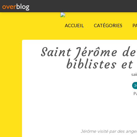
ACCUEIL
CATÉGORIES
P
Saint Jérôme de
biblistes e
sa
3
P
Jérôme visité par des anges