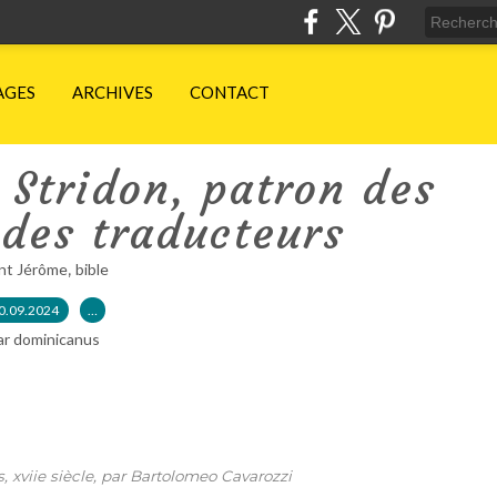
AGES
ARCHIVES
CONTACT
 Stridon, patron des
t des traducteurs
,
int Jérôme
bible
0.09.2024
…
ar dominicanus
, xviie siècle, par Bartolomeo Cavarozzi