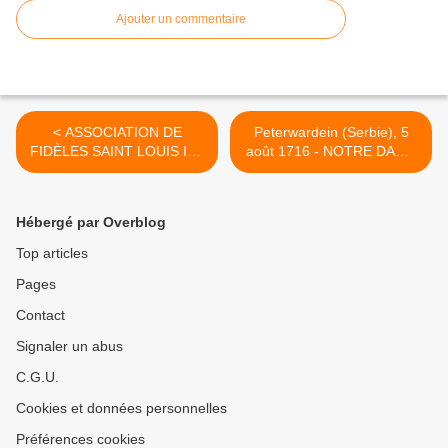
Ajouter un commentaire
< ASSOCIATION DE
Peterwardein (Serbie), 5
FIDÈLES SAINT LOUIS IX -
août 1716 - NOTRE DAME
Aidez les chrétiens
DES NEIGES AU
persécutés dans le monde
SECOURS DES SOLDATS
CATHOLIQUES >
Hébergé par Overblog
Top articles
Pages
Contact
Signaler un abus
C.G.U.
Cookies et données personnelles
Préférences cookies