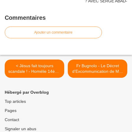
Commentaires
Ajouter un commentaire
< Jésus fait toujours
Fr Bugnolo - Le Décret
scandale ! - Homélie 14ème
d'Excommunication de Mgr
dimanche du Temps
Viganò est canoniquement
Ordinaire B
invalide >
Hébergé par Overblog
Top articles
Pages
Contact
Signaler un abus