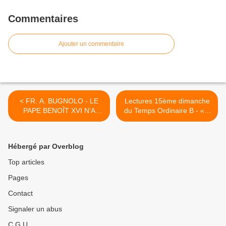
Commentaires
Ajouter un commentaire
< FR. A. BUGNOLO - LE
Lectures 15ème dimanche
PAPE BENOÎT XVI N'A
du Temps Ordinaire B - « Il
JAMAIS ABDIQUÉ ET IL
commença à les envoyer »
NOUS L'A DIT
>
Hébergé par Overblog
Top articles
Pages
Contact
Signaler un abus
C.G.U.