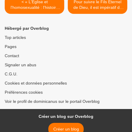
< « L'Église et
Pour suivre le Fils Éternel
l'homosexualité : l'histoire
de Dieu, il est impératif de
d'une capitulation », publié
pratiquer la virginité, la
en 7 langues —
chasteté et le célibat >
#fiduciasupplicans
Hébergé par Overblog
#Fernández #Mutsaerts
Top articles
Pages
Contact
Signaler un abus
C.G.U.
Cookies et données personnelles
Préférences cookies
Voir le profil de dominicanus sur le portail Overblog
Créer un blog sur Overblog
Créer un blog