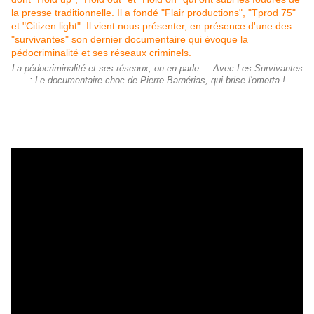
La pédocriminalité et ses réseaux, on en parle ... Avec Les Survivantes
: Le documentaire choc de Pierre Barnérias, qui brise l'omerta !