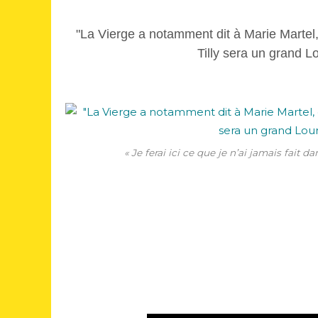
"La Vierge a notamment dit à Marie Martel, 
Tilly sera un grand Lo
« Je ferai ici ce que je n’ai jamais fait d