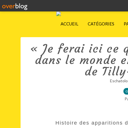
ACCUEIL
CATÉGORIES
P
« Je ferai ici ce 
dans le monde en
de Till
Eschatolo
0
P
Histoire des apparitions 