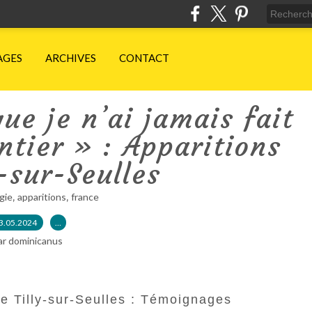
AGES
ARCHIVES
CONTACT
que je n’ai jamais fait
tier » : Apparitions
y-sur-Seulles
,
,
gie
apparitions
france
3.05.2024
…
ar dominicanus
de Tilly-sur-Seulles : Témoignages