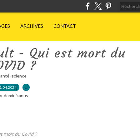
AGES
ARCHIVES
CONTACT
ult - Qui est mort du
OVID ?
,
santé
science
1.04.2024
…
ar dominicanus
st mort du Covid ?