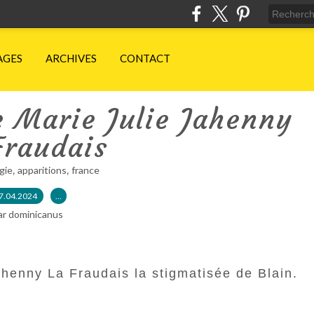
AGES
ARCHIVES
CONTACT
e Marie Julie Jahenny
Fraudais
,
,
gie
apparitions
france
7.04.2024
…
ar dominicanus
ahenny La Fraudais la stigmatisée de Blain.