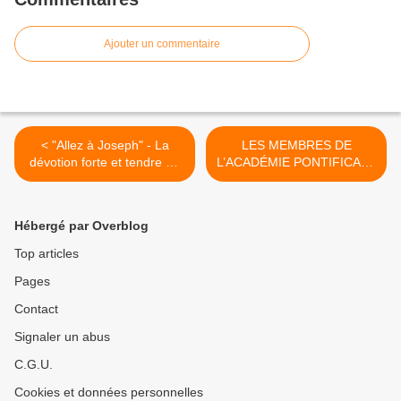
Ajouter un commentaire
< "Allez à Joseph" - La
LES MEMBRES DE
dévotion forte et tendre du
L’ACADÉMIE PONTIFICALE
Padre Pio pour saint
POUR LA VIE DU VATICAN
Joseph
MILITENT POUR
L’EUTHANASIE ET
Hébergé par Overblog
L’INSÉMINATION
ARTIFICIELLE >
Top articles
Pages
Contact
Signaler un abus
C.G.U.
Cookies et données personnelles