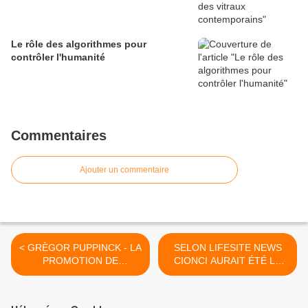
Le rôle des algorithmes pour
contrôler l'humanité
Commentaires
Ajouter un commentaire
< GRÈGOR PUPPINCK - LA
SELON LIFESITE NEWS
PROMOTION DE
CIONCI AURAIT ÉTÉ LE
L’EUTHANASIE AU XXème
PREMIER À DIRE QUE
SIÈCLE - Les origines
BENOÎT XVI A
ténébreuses du lobby pro-
DÉMISSIONNÉ