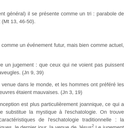
t général) il se présente comme un tri : parabole de
t (Mt 13, 46-50).
n comme un événement futur, mais bien comme actuel,
 un jugement : que ceux qui ne voient pas puissent
aveugles. (Jn 9, 39)
est venue dans le monde, et les hommes ont préféré les
œuvres étaient mauvaises. (Jn 3, 19)
onception est plus particulièrement joannique, ce qui a
le substitue la mystique à l'eschatologie. On trouve
actéristiques de l'eschatologie traditionnelle : la
2
ques, le dernier jour, la venue de Jésus
.Le jugement