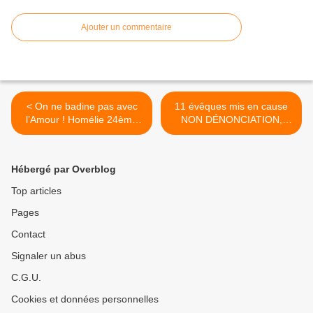
Ajouter un commentaire
< On ne badine pas avec
11 évêques mis en cause
l’Amour ! Homélie 24ème
NON DÉNONCIATION,
dimanche du Temps
ABUS SEXUEL ,
Ordinaire A
SCANDALES >
Hébergé par Overblog
Top articles
Pages
Contact
Signaler un abus
C.G.U.
Cookies et données personnelles