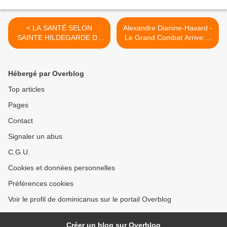
< LA SANTÉ SELON
Alexandre Dianine-Havard -
SAINTE HILDEGARDE DE
Le Grand Combat Arrive: 2
BINGEN - Avec le Prof.
grands prophètes ont prévu
Henri Joyeux, Jean Joyeux,
le drame qui arrive >
Amélie Michel et Lucie
Hébergé par Overblog
Top articles
Pages
Contact
Signaler un abus
C.G.U.
Cookies et données personnelles
Préférences cookies
Voir le profil de dominicanus sur le portail Overblog
Créer un blog sur Overblog