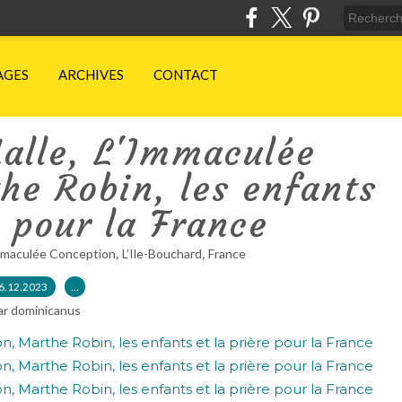
AGES
ARCHIVES
CONTACT
alle, L'Immaculée
he Robin, les enfants
e pour la France
,
,
maculée Conception
L’Ile-Bouchard
France
6.12.2023
…
ar dominicanus