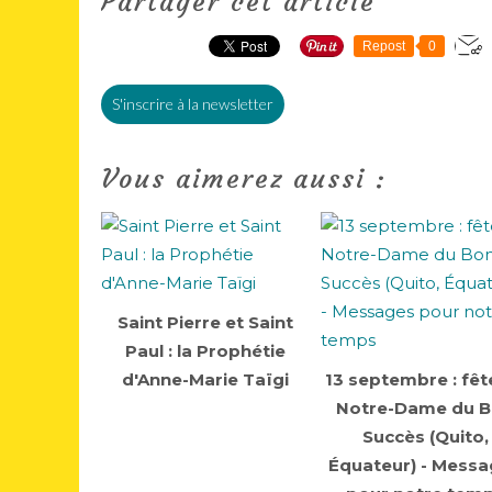
Partager cet article
Repost
0
S'inscrire à la newsletter
Vous aimerez aussi :
Saint Pierre et Saint
Paul : la Prophétie
d'Anne-Marie Taïgi
13 septembre : fêt
Notre-Dame du 
Succès (Quito,
Équateur) - Mess