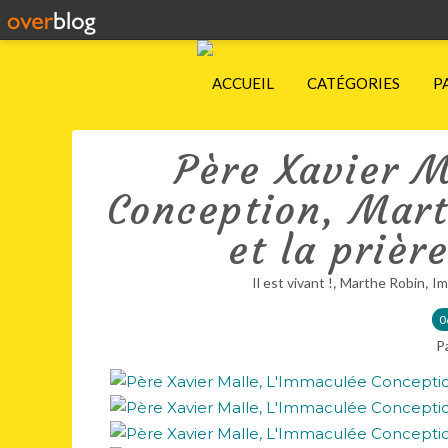
ACCUEIL
CATÉGORIES
P
Père Xavier M
Conception, Mart
et la prièr
,
,
Il est vivant !
Marthe Robin
Im
0
P