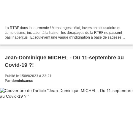
La RTBF dans la tourmente ! Mensonges d'état, inversion accusatoire et
complotisme, incitation à la haine : les dérapages de la RTBF ne passent
pas inaperçus ! Et soulèvent une vague d'indignation à base de sagesse
populaire contre le mépris et la malhonnêteté...
Jean-Dominique MICHEL - Du 11-septembre au
Covid-19 ?!
Publié le 15/09/2023 à 22:21
Par
dominicanus