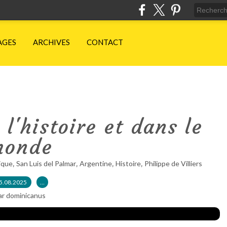
AGES
ARCHIVES
CONTACT
 l'histoire et dans le
onde
,
,
,
,
ique
San Luis del Palmar
Argentine
Histoire
Philippe de Villiers
5.08.2025
…
ar dominicanus