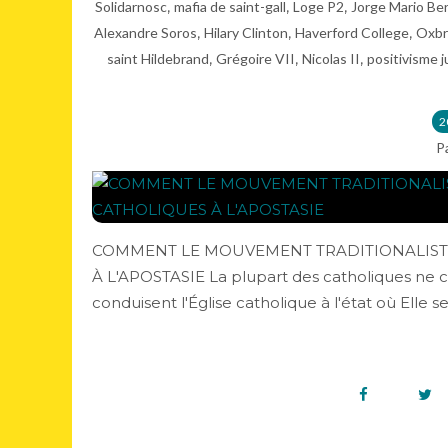
,
,
,
Solidarnosc
mafia de saint-gall
Loge P2
Jorge Mario Ber
,
,
,
Alexandre Soros
Hilary Clinton
Haverford College
Oxbr
,
,
,
saint Hildebrand
Grégoire VII
Nicolas II
positivisme j
2
P
COMMENT LE MOUVEMENT TRADITIONALISTE 
À L'APOSTASIE La plupart des catholiques ne c
conduisent l'Église catholique à l'état où Elle s