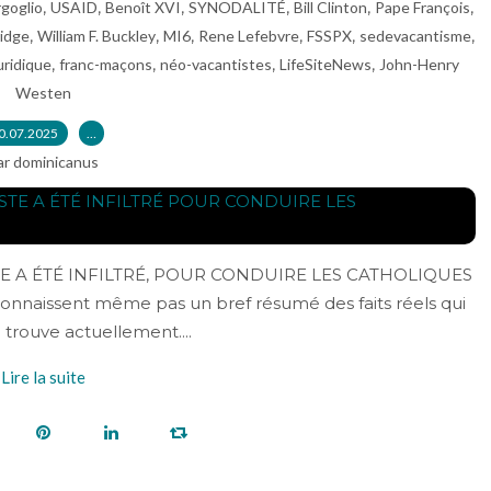
,
,
,
,
,
,
goglio
USAID
Benoît XVI
SYNODALITÉ
Bill Clinton
Pape François
,
,
,
,
,
,
idge
William F. Buckley
MI6
Rene Lefebvre
FSSPX
sedevacantisme
,
,
,
,
uridique
franc-maçons
néo-vacantistes
LifeSiteNews
John-Henry
Westen
0.07.2025
…
ar dominicanus
A ÉTÉ INFILTRÉ, POUR CONDUIRE LES CATHOLIQUES
onnaissent même pas un bref résumé des faits réels qui
e trouve actuellement....
Lire la suite