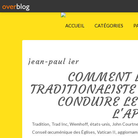
ACCUEIL
CATÉGORIES
P
jean-paul ier
COMMENT 
TRADITIONALISTE
CONDUIRE LE
L'A
,
,
,
,
Tradition
Trad Inc
Wemhoff
états-unis
John Courtne
,
,
Conseil œcuménique des Églises
Vatican II
aggiornam