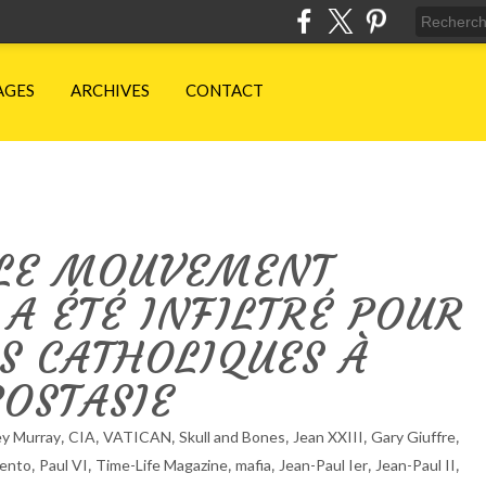
AGES
ARCHIVES
CONTACT
LE MOUVEMENT
 A ÉTÉ INFILTRÉ POUR
S CATHOLIQUES À
POSTASIE
,
,
,
,
,
,
y Murray
CIA
VATICAN
Skull and Bones
Jean XXIII
Gary Giuffre
,
,
,
,
,
,
ento
Paul VI
Time-Life Magazine
mafia
Jean-Paul Ier
Jean-Paul II