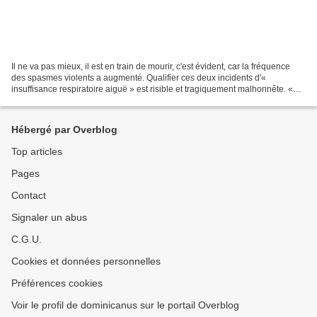
Il ne va pas mieux, il est en train de mourir, c'est évident, car la fréquence
des spasmes violents a augmenté. Qualifier ces deux incidents d'«
insuffisance respiratoire aiguë » est risible et tragiquement malhonnête. «
Aujourd'hui, le Saint-Père a présenté...
Hébergé par Overblog
Top articles
Pages
Contact
Signaler un abus
C.G.U.
Cookies et données personnelles
Préférences cookies
Voir le profil de dominicanus sur le portail Overblog