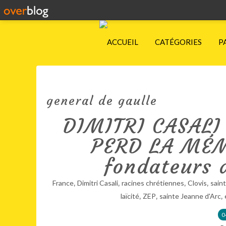
ACCUEIL
CATÉGORIES
P
general de gaulle
DIMITRI CASALI
PERD LA MÉMO
fondateurs d
,
,
,
,
France
Dimitri Casali
racines chrétiennes
Clovis
saint
,
,
,
laïcité
ZEP
sainte Jeanne d'Arc
0