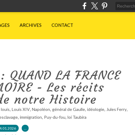
AGES
ARCHIVES
CONTACT
 : QUAND LA FRANCE
IRE - Les récits
e notre Histoire
,
,
,
,
,
,
 louis
Louis XIV
Napoléon
général de Gaulle
idéologie
Jules Ferry
,
,
,
esclavage
immigration
Puy-du-fou
loi Taubira
4.01.2026
…