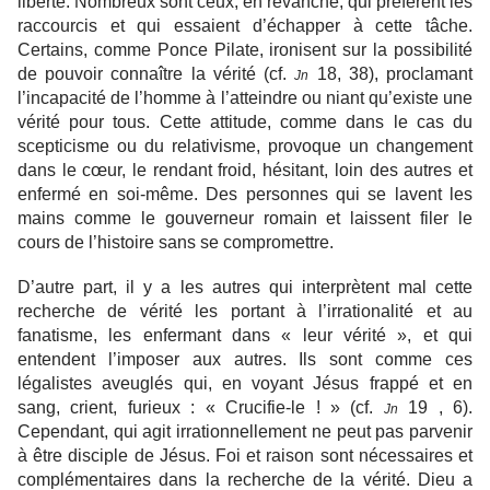
liberté. Nombreux sont ceux, en revanche, qui préfèrent les
raccourcis et qui essaient d’échapper à cette tâche.
Certains, comme Ponce Pilate, ironisent sur la possibilité
de pouvoir connaître la vérité (cf.
18, 38), proclamant
Jn
l’incapacité de l’homme à l’atteindre ou niant qu’existe une
vérité pour tous. Cette attitude, comme dans le cas du
scepticisme ou du relativisme, provoque un changement
dans le cœur, le rendant froid, hésitant, loin des autres et
enfermé en soi-même. Des personnes qui se lavent les
mains comme le gouverneur romain et laissent filer le
cours de l’histoire sans se compromettre.
D’autre part, il y a les autres qui interprètent mal cette
recherche de vérité les portant à l’irrationalité et au
fanatisme, les enfermant dans « leur vérité », et qui
entendent l’imposer aux autres. Ils sont comme ces
légalistes aveuglés qui, en voyant Jésus frappé et en
sang, crient, furieux : « Crucifie-le ! » (cf.
19 , 6).
Jn
Cependant, qui agit irrationnellement ne peut pas parvenir
à être disciple de Jésus. Foi et raison sont nécessaires et
complémentaires dans la recherche de la vérité. Dieu a