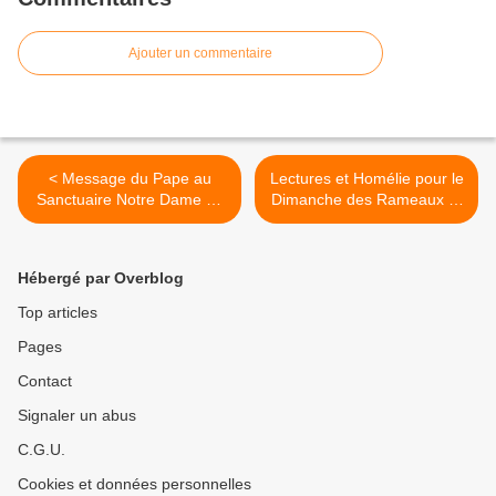
Ajouter un commentaire
< Message du Pape au
Lectures et Homélie pour le
Sanctuaire Notre Dame de
Dimanche des Rameaux et
la Charité d'El Cobre
de la Passion du Seigneur
(Cuba)
Année B >
Hébergé par Overblog
Top articles
Pages
Contact
Signaler un abus
C.G.U.
Cookies et données personnelles