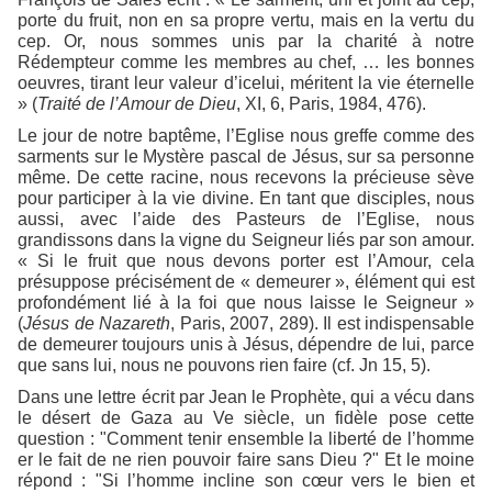
porte du fruit, non en sa propre vertu, mais en la vertu du
cep. Or, nous sommes unis par la charité à notre
Rédempteur comme les membres au chef, … les bonnes
oeuvres, tirant leur valeur d’icelui, méritent la vie éternelle
» (
Traité de l’Amour de Dieu
, XI, 6, Paris, 1984, 476).
Le jour de notre baptême, l’Eglise nous greffe comme des
sarments sur le Mystère pascal de Jésus, sur sa personne
même. De cette racine, nous recevons la précieuse sève
pour participer à la vie divine. En tant que disciples, nous
aussi, avec l’aide des Pasteurs de l’Eglise, nous
grandissons dans la vigne du Seigneur liés par son amour.
« Si le fruit que nous devons porter est l’Amour, cela
présuppose précisément de « demeurer », élément qui est
profondément lié à la foi que nous laisse le Seigneur »
(
Jésus de Nazareth
, Paris, 2007, 289). Il est indispensable
de demeurer toujours unis à Jésus, dépendre de lui, parce
que sans lui, nous ne pouvons rien faire (cf. Jn 15, 5).
Dans une lettre écrit par Jean le Prophète, qui a vécu dans
le désert de Gaza au Ve siècle, un fidèle pose cette
question : "Comment tenir ensemble la liberté de l’homme
er le fait de ne rien pouvoir faire sans Dieu ?" Et le moine
répond : "Si l’homme incline son cœur vers le bien et