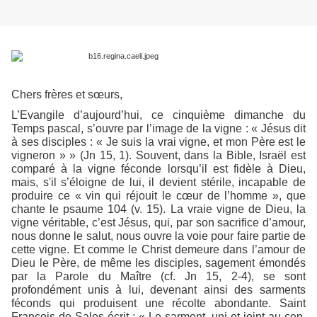
Chers frères et sœurs,
L’Evangile d’aujourd’hui, ce cinquième dimanche du
Temps pascal, s’ouvre par l’image de la vigne : « Jésus dit
à ses disciples : « Je suis la vrai vigne, et mon Père est le
vigneron » » (Jn 15, 1). Souvent, dans la Bible, Israël est
comparé à la vigne féconde lorsqu’il est fidèle à Dieu,
mais, s'il s’éloigne de lui, il devient stérile, incapable de
produire ce « vin qui réjouit le cœur de l’homme », que
chante le psaume 104 (v. 15). La vraie vigne de Dieu, la
vigne véritable, c’est Jésus, qui, par son sacrifice d’amour,
nous donne le salut, nous ouvre la voie pour faire partie de
cette vigne. Et comme le Christ demeure dans l’amour de
Dieu le Père, de même les disciples, sagement émondés
par la Parole du Maître (cf. Jn 15, 2-4), se sont
profondément unis à lui, devenant ainsi des sarments
féconds qui produisent une récolte abondante. Saint
François de Sales écrit : « Le sarment, uni et joint au cep,