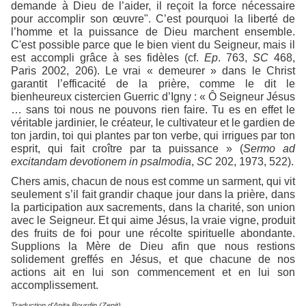
demande à Dieu de l’aider, il reçoit la force nécessaire
pour accomplir son œuvre". C’est pourquoi la liberté de
l’homme et la puissance de Dieu marchent ensemble.
C'est possible parce que le bien vient du Seigneur, mais il
est accompli grâce à ses fidèles (cf.
Ep
. 763,
SC
468,
Paris 2002, 206). Le vrai « demeurer » dans le Christ
garantit l’efficacité de la prière, comme le dit le
bienheureux cistercien Guerric d’Igny : « Ô Seigneur Jésus
… sans toi nous ne pouvons rien faire. Tu es en effet le
véritable jardinier, le créateur, le cultivateur et le gardien de
ton jardin, toi qui plantes par ton verbe, qui irrigues par ton
esprit, qui fait croître par ta puissance » (
Sermo ad
excitandam devotionem in psalmodia
,
SC
202, 1973, 522).
Chers amis, chacun de nous est comme un sarment, qui vit
seulement s’il fait grandir chaque jour dans la prière, dans
la participation aux sacrements, dans la charité, son union
avec le Seigneur. Et qui aime Jésus, la vraie vigne, produit
des fruits de foi pour une récolte spirituelle abondante.
Supplions la Mère de Dieu afin que nous restions
solidement greffés en Jésus, et que chacune de nos
actions ait en lui son commencement et en lui son
accomplissement.
Traduction d'Anita Bourdin (Zenit)