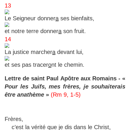
13
Le Seigneur donner
a
ses bienfaits,
et notre terre donner
a
son fruit.
14
La justice marcher
a
devant lui,
et ses pas tracer
o
nt le chemin.
Lettre de saint Paul Apôtre aux Romains - «
Pour les Juifs, mes frères, je souhaiterais
être anathème
»
(Rm 9, 1-5)
Frères,
c’est la vérité que je dis dans le Christ,