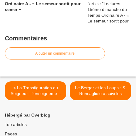
Ordinaire A - « Le semeur sortit pour
semer »
Commentaires
Ajouter un commentaire
< La Transfiguration du
Le Berger et les Loups : S.
Seigneur : l'enseignement
Roncagliolo a suivi les
de saint Augustin sur le
traces de Prevost, figure clé
mont Thabor
de l'enquête sur les affaires
les plus sombres de la
Hébergé par Overblog
Curie >
Top articles
Pages