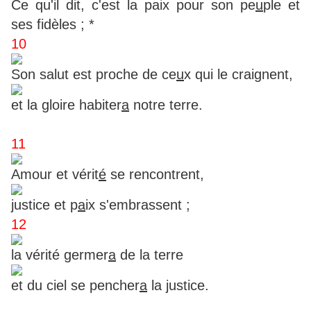
Ce qu'il dit, c'est la paix pour son pe
u
ple et
ses fidèles ; *
10
Son salut est proche de ce
u
x qui le craignent,
et la gloire habiter
a
notre terre.
11
Amour et vérit
é
se rencontrent,
justice et p
a
ix s'embrassent ;
12
la vérité germer
a
de la terre
et du ciel se pencher
a
la justice.