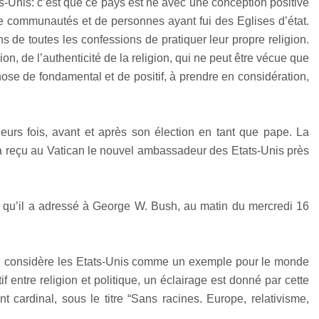
ts-Unis: c’est que ce pays est né avec une conception positive
de communautés et de personnes ayant fui des Eglises d’état.
ns de toutes les confessions de pratiquer leur propre religion.
ion, de l’authenticité de la religion, qui ne peut être vécue que
ose de fondamental et de positif, à prendre en considération,
eurs fois, avant et après son élection en tant que pape. La
 il a reçu au Vatican le nouvel ambassadeur des Etats-Unis près
s qu’il a adressé à George W. Bush, au matin du mercredi 16
I considère les Etats-Unis comme un exemple pour le monde
if entre religion et politique, un éclairage est donné par cette
nt cardinal, sous le titre “Sans racines. Europe, relativisme,