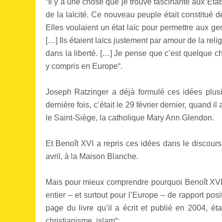
“Il y a une chose que je trouve fascinante aux Eta
de la laïcité. Ce nouveau peuple était constitué 
Elles voulaient un état laïc pour permettre aux ge
[…] Ils étaient laïcs justement par amour de la relig
dans la liberté. […] Je pense que c’est quelque ch
y compris en Europe“.
Joseph Ratzinger a déjà formulé ces idées plusi
dernière fois, c’était le 29 février dernier, quand
le Saint-Siège, la catholique Mary Ann Glendon.
Et Benoît XVI a repris ces idées dans le discour
avril, à la Maison Blanche.
Mais pour mieux comprendre pourquoi Benoît XV
entier – et surtout pour l’Europe – de rapport posit
page du livre qu’il a écrit et publié en 2004, éta
christianisme, islam“: