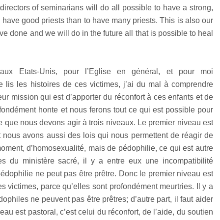
directors of seminarians will do all possible to have a strong,
 have good priests than to have many priests. This is also our
 done and we will do in the future all that is possible to heal
 aux Etats-Unis, pour l’Eglise en général, et pour moi
 lis les histoires de ces victimes, j’ai du mal à comprendre
eur mission qui est d’apporter du réconfort à ces enfants et de
fondément honte et nous ferons tout ce qui est possible pour
se que nous devons agir à trois niveaux. Le premier niveau est
nt nous avons aussi des lois qui nous permettent de réagir de
oment, d’homosexualité, mais de pédophilie, ce qui est autre
s du ministère sacré, il y a entre eux une incompatibilité
édophilie ne peut pas être prêtre. Donc le premier niveau est
es victimes, parce qu’elles sont profondément meurtries. Il y a
ophiles ne peuvent pas être prêtres; d’autre part, il faut aider
u est pastoral, c’est celui du réconfort, de l’aide, du soutien