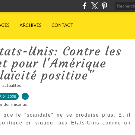
AGES
ARCHIVES
CONTACT
tats-Unis: Contre les
et pour l'Amérique
aïcité positive"
actualités
7.04.2008
…
ar dominicanus
ur que le "scandale" ne se produise plus. Et il
t politique en vigueur aux Etats-Unis comme un