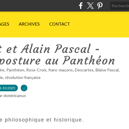
AGES
ARCHIVES
CONTACT
 et Alain Pascal -
mposture au Panthéon
,
,
,
,
,
,
ire
Panthéon
Rose-Croix
franc-maçons
Descartes
Blaise Pascal
,
ie
révolution française
6.10.2025
…
ar dominicanus
le philosophique et historique.