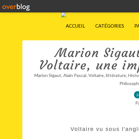
ACCUEIL
CATÉGORIES
P
Marion Sigaut
Voltaire, une i
,
,
,
,
Marion Sigaut
Alain Pascal
Voltaire
littérature
Histo
Philosoph
2
P
Voltaire vu sous l'ang