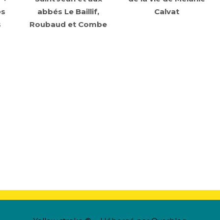
es
abbés Le Baillif,
Calvat
s
Roubaud et Combe