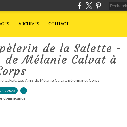
AGES
ARCHIVES
CONTACT
pèlerin de la Salette -
 de Mélanie Calvat à
Corps
,
,
,
ie Calvat
Les Amis de Mélanie Calvat
pèlerinage
Corps
9.09.2025
…
ar dominicanus