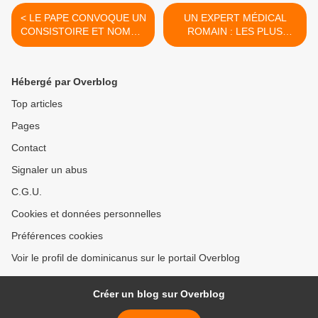
< LE PAPE CONVOQUE UN
UN EXPERT MÉDICAL
CONSISTOIRE ET NOMME
ROMAIN : LES PLUS
DEUX SECRÉTAIRES
GRANDS RISQUES POUR
GÉNÉRAUX POUR LE
LE PAPE FRANÇOIS SONT
GOUVERNORAT DU
LA PNEUMONIE ET LES
Hébergé par Overblog
VATICAN
TRANSFUSIONS
SANGUINES >
Top articles
Pages
Contact
Signaler un abus
C.G.U.
Cookies et données personnelles
Préférences cookies
Voir le profil de dominicanus sur le portail Overblog
Créer un blog sur Overblog