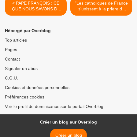
< PAPE FRANÇOIS : CE
"Les catholiques de France
QUE NOUS SAVONS DE
s'unissent à la prière de
CE QUE DISENT ET NE
l'Église pour le
DISENT PAS SES ALLIÉS
rétablissement du pape
François et la poursuite de
Hébergé par Overblog
sa mission." >
Top articles
Pages
Contact
Signaler un abus
C.G.U.
Cookies et données personnelles
Préférences cookies
Voir le profil de dominicanus sur le portail Overblog
Créer un blog sur Overblog
Créer un blog