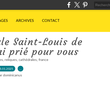
AGES
ARCHIVES
CONTACT
le Saint-Louis de
'ai prié pour vous
,
,
,
es
reliques
cathédrales
france
8.01.2025
…
ar dominicanus