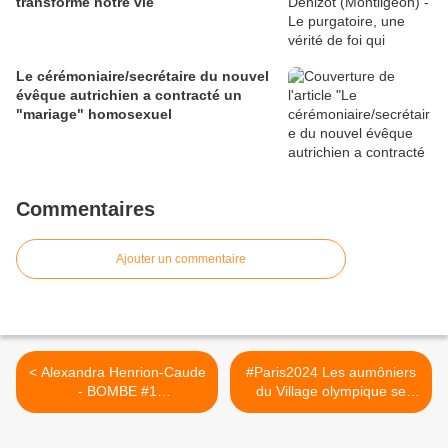
transforme notre vie
Le cérémoniaire/secrétaire du nouvel
évêque autrichien a contracté un
"mariage" homosexuel
Commentaires
Ajouter un commentaire
< Alexandra Henrion-Caude
#Paris2024 Les aumôniers
- BOMBE #1
du Village olympique se
L'infranchissable franchi par
préparent à accueillir les
Amazon et Carrefour-
athlètes ! >