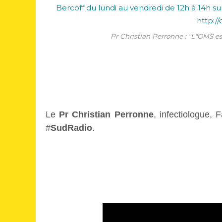
Pr Christian Perronne : "L"OMS est
Le
Pr Christian Perronne
, infectiologue,
#
SudRadio
.