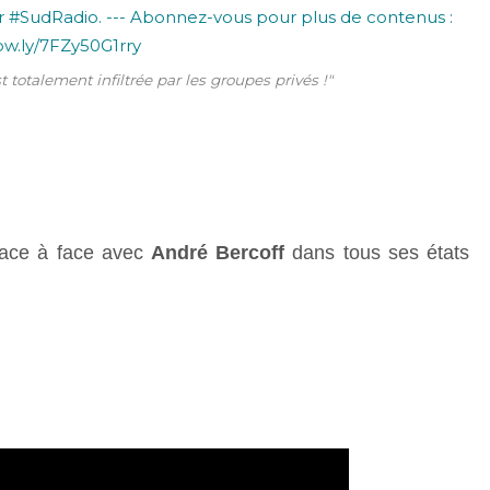
 totalement infiltrée par les groupes privés !"
 Face à face avec
André Bercoff
dans tous ses états