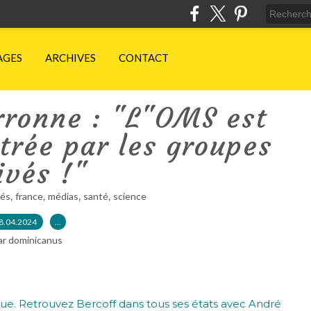
AGES
ARCHIVES
CONTACT
rronne : "L"OMS est
trée par les groupes
ivés !"
,
,
,
,
tés
france
médias
santé
science
8.04.2024
…
ar dominicanus