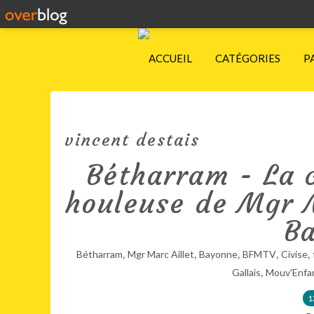
ACCUEIL
CATÉGORIES
P
vincent destais
Bétharram - La 
houleuse de Mgr M
B
,
,
,
,
,
Bétharram
Mgr Marc Aillet
Bayonne
BFMTV
Civise
,
Gallais
Mouv'Enfa
1