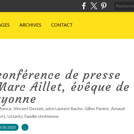
AGES
ARCHIVES
CONTACT
conférence de presse
arc Aillet, évêque de
ayonne
,
,
,
,
france
Vincent Destais
père Laurent Bacho
Gilles Parent
Arnaud
,
,
nts
Ustaritz
Famille chrétienne
3.03.2025
…