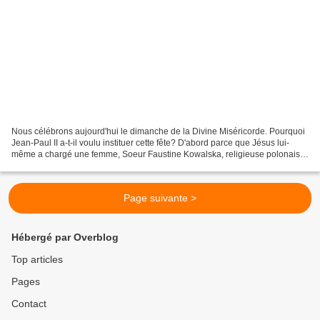
Nous célébrons aujourd'hui le dimanche de la Divine Miséricorde. Pourquoi
Jean-Paul II a-t-il voulu instituer cette fête? D'abord parce que Jésus lui-
même a chargé une femme, Soeur Faustine Kowalska, religieuse polonaise,
d'en demander l'instauration...
Page suivante >
Hébergé par Overblog
Top articles
Pages
Contact