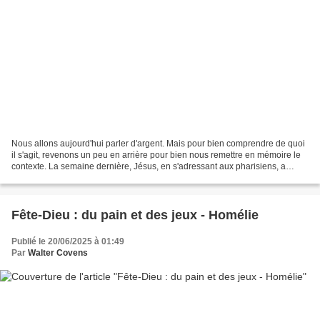
Nous allons aujourd'hui parler d'argent. Mais pour bien comprendre de quoi
il s'agit, revenons un peu en arrière pour bien nous remettre en mémoire le
contexte. La semaine dernière, Jésus, en s'adressant aux pharisiens, a
révélé la miséricorde du Père...
Fête-Dieu : du pain et des jeux - Homélie
Publié le 20/06/2025 à 01:49
Par
Walter Covens