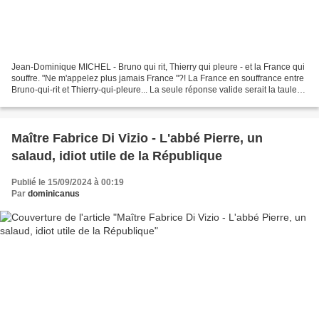
Jean-Dominique MICHEL - Bruno qui rit, Thierry qui pleure - et la France qui
souffre. "Ne m'appelez plus jamais France "?! La France en souffrance entre
Bruno-qui-rit et Thierry-qui-pleure... La seule réponse valide serait la taule
pour cette caste nocive...
Maître Fabrice Di Vizio - L'abbé Pierre, un
salaud, idiot utile de la République
Publié le 15/09/2024 à 00:19
Par
dominicanus