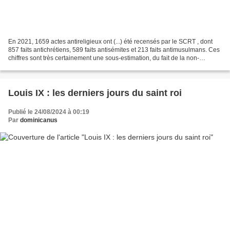
En 2021, 1659 actes antireligieux ont (...) été recensés par le SCRT , dont
857 faits antichrétiens, 589 faits antisémites et 213 faits antimusulmans. Ces
chiffres sont très certainement une sous-estimation, du fait de la non-
systématicité de dépôt de...
Louis IX : les derniers jours du saint roi
Publié le 24/08/2024 à 00:19
Par
dominicanus