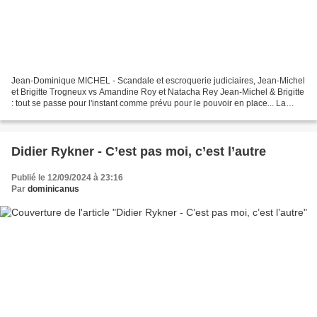
Jean-Dominique MICHEL - Scandale et escroquerie judiciaires, Jean-Michel
et Brigitte Trogneux vs Amandine Roy et Natacha Rey Jean-Michel & Brigitte
: tout se passe pour l'instant comme prévu pour le pouvoir en place... La
justice et la presse aux ordres...
Didier Rykner - C’est pas moi, c’est l’autre
Publié le 12/09/2024 à 23:16
Par
dominicanus