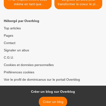
même en tant que
transformer le coeur le plus
catholique, vous exigerez le
endurci - Homélie 3ème
départ de ces vieux
dimanche du Temps
dégoûtants
Ordinaire B >
Hébergé par Overblog
Top articles
Pages
Contact
Signaler un abus
C.G.U.
Cookies et données personnelles
Préférences cookies
Voir le profil de dominicanus sur le portail Overblog
Créer un blog sur Overblog
Créer un blog