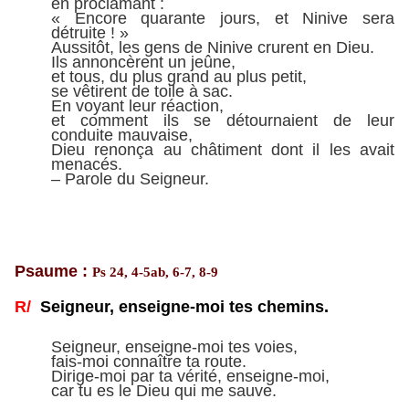
en proclamant :
« Encore quarante jours, et Ninive sera
détruite ! »
Aussitôt, les gens de Ninive crurent en Dieu.
Ils annoncèrent un jeûne,
et tous, du plus grand au plus petit,
se vêtirent de toile à sac.
En voyant leur réaction,
et comment ils se détournaient de leur
conduite mauvaise,
Dieu renonça au châtiment dont il les avait
menacés.
– Parole du Seigneur.
Psaume :
Ps 24, 4-5ab, 6-7, 8-9
R/
Seigneur, enseigne-moi tes chemins.
Seigneur, enseigne-moi tes voies,
fais-moi connaître ta route.
Dirige-moi par ta vérité, enseigne-moi,
car tu es le Dieu qui me sauve.