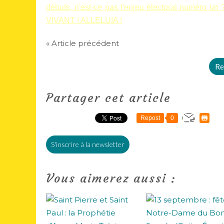
débuts, n'est-ce pas l'enjeu électoral numéro un
VIVANT ! ALLELUIA !
« Article précédent
Re
Partager cet article
Repost
0
S'inscrire à la newsletter
Vous aimerez aussi :