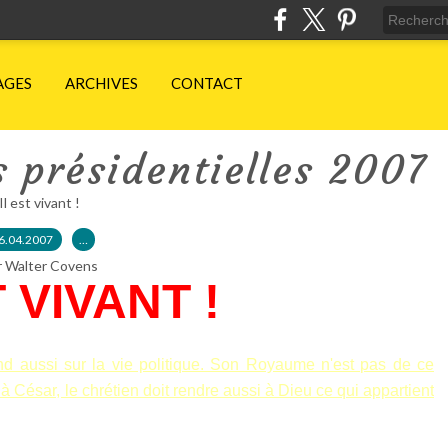
AGES
ARCHIVES
CONTACT
s présidentielles 2007
Il est vivant !
6.04.2007
…
r Walter Covens
T VIVANT !
end aussi sur la vie politique. Son Royaume n'est pas de ce
 César, le chrétien doit rendre aussi à Dieu ce qui appartient