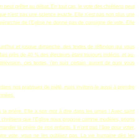
n peut prêter au débat.
En tout cas, le vote des chrétiens peut
ique n'est pas une science exacte. Elle n'est pas non plus une
 hiérarchie de l'Eglise ne donne pas de consigne de vote. Elle
rd'hui et jusque dimanche, des textes de réflexion qui vous
 Mais près de 40 % des électeurs étant toujours indécis, et au-
élévision, ces textes, j'en suis certain, auront de quoi vous
dans nos pratiques de piété, mais invitons-le aussi à prendre
années.
la prière. Elle a son mot à dire dans les urnes ! Avec saint
s chrétiens que l'Eglise nous propose comme modèles, prions
der la prière de nos enfants. Il n'ont pas l'âge pour voter,
votre vote, vous ne les oubliiez pas. La vie humaine dès les