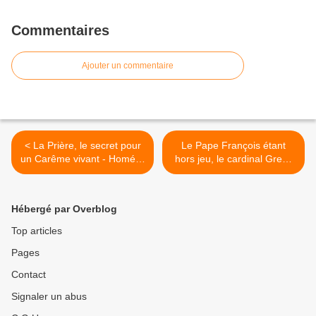
Commentaires
Ajouter un commentaire
< La Prière, le secret pour
Le Pape François étant
un Carême vivant - Homélie
hors jeu, le cardinal Grech
2ème dimanche du Carême
appelle à une
C
transformation radicale de
l'Église >
Hébergé par Overblog
Top articles
Pages
Contact
Signaler un abus