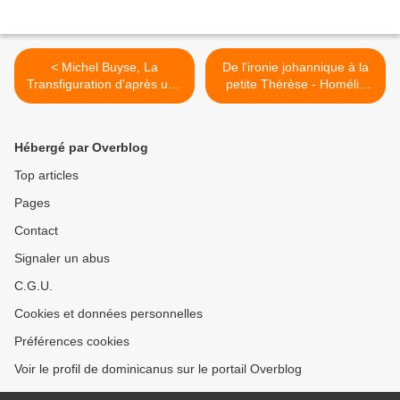
< Michel Buyse, La
De l'ironie johannique à la
Transfiguration d'après une
petite Thérèse - Homélie
icône du XVIème siècle 
19° dimanche du Temps
(Crète)
Ordinaire B >
Hébergé par Overblog
Top articles
Pages
Contact
Signaler un abus
C.G.U.
Cookies et données personnelles
Préférences cookies
Voir le profil de dominicanus sur le portail Overblog