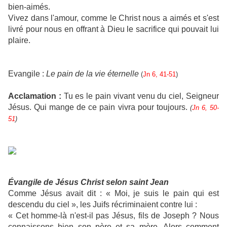
bien-aimés.
Vivez dans l'amour, comme le Christ nous a aimés et s'est
livré pour nous en offrant à Dieu le sacrifice qui pouvait lui
plaire.
Evangile :
Le pain de la vie éternelle
(
Jn 6, 41-51
)
Acclamation :
Tu es le pain vivant venu du ciel, Seigneur
Jésus. Qui mange de ce pain vivra pour toujours.
(
Jn 6, 50-
51
)
Évangile de Jésus Christ selon saint Jean
Comme Jésus avait dit : « Moi, je suis le pain qui est
descendu du ciel », les Juifs récriminaient contre lui :
« Cet homme-là n'est-il pas Jésus, fils de Joseph ? Nous
connaissons bien son père et sa mère. Alors comment