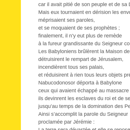
car il avait pitié de son peuple et de s
Mais eux tournaient en dérision les en
méprisaient ses paroles,
et se moquaient de ses prophètes ;
finalement, il n’y eut plus de remède
à la fureur grandissante du Seigneur co
Les Babyloniens brûlèrent la Maison de
détruisirent le rempart de Jérusalem,
incendièrent tous ses palais,
et réduisirent à rien tous leurs objets pr
Nabucodonosor déporta à Babylone
ceux qui avaient échappé au massacre 
ils devinrent les esclaves du roi et de se
jusqu’au temps de la domination des P
Ainsi s’accomplit la parole du Seigneur
proclamée par Jérémie :
La terre sera dévastée et elle se repos