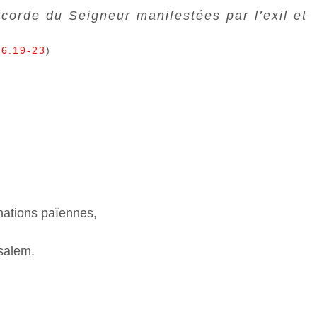
icorde du Seigneur manifestées par l’exil et
16.19-23
)
nations païennes,
salem.