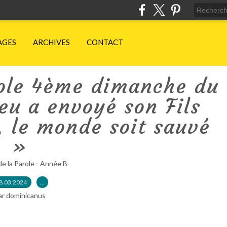
AGES
ARCHIVES
CONTACT
role 4ème dimanche du
eu a envoyé son Fils
, le monde soit sauvé
»
de la Parole - Année B
8.03.2024
…
ar dominicanus