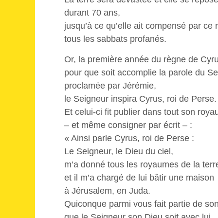
durant 70 ans,
jusqu’à ce qu’elle ait compensé par ce 
tous les sabbats profanés.
Or, la première année du règne de Cyru
pour que soit accomplie la parole du S
proclamée par Jérémie,
le Seigneur inspira Cyrus, roi de Perse.
Et celui-ci fit publier dans tout son roy
– et même consigner par écrit – :
« Ainsi parle Cyrus, roi de Perse :
Le Seigneur, le Dieu du ciel,
m’a donné tous les royaumes de la terre
et il m’a chargé de lui bâtir une maison
à Jérusalem, en Juda.
Quiconque parmi vous fait partie de so
que le Seigneur son Dieu soit avec lui,