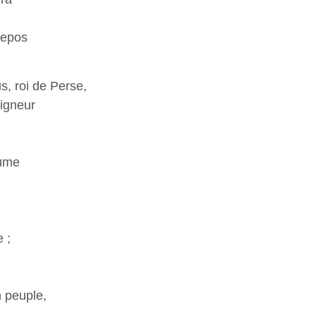
repos
s, roi de Perse,
eigneur
aume
 ;
n peuple,