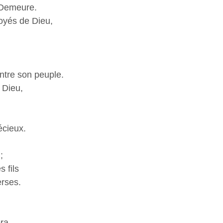
a Demeure.
voyés de Dieu,
ntre son peuple.
 Dieu,
écieux.
;
s fils
erses.
era