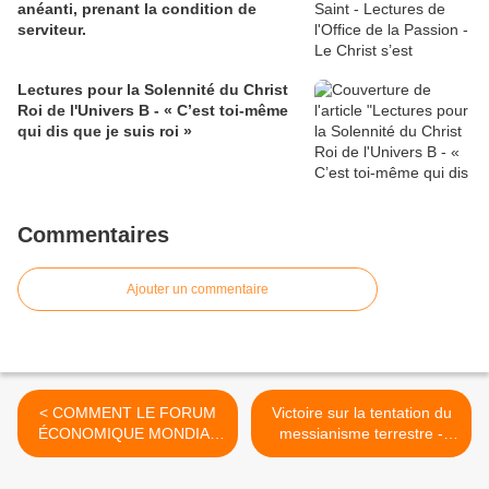
anéanti, prenant la condition de
serviteur.
Lectures pour la Solennité du Christ
Roi de l'Univers B - « C’est toi-même
qui dis que je suis roi »
Commentaires
Ajouter un commentaire
< COMMENT LE FORUM
Victoire sur la tentation du
ÉCONOMIQUE MONDIAL
messianisme terrestre -
PRÉVOIT DE VOLER TOUT
Homélie 1er dimanche du
VOTRE ARGENT ET DE LE
Carême B >